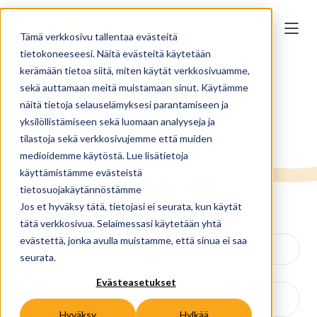
Tämä verkkosivu tallentaa evästeitä
tietokoneeseesi. Näitä evästeitä käytetään
kerämään tietoa siitä, miten käytät verkkosivuamme,
sekä auttamaan meitä muistamaan sinut. Käytämme
näitä tietoja selauselämyksesi parantamiseen ja
← BACK TO NEWS & INSIGHTS
yksilöllistämiseen sekä luomaan analyyseja ja
tilastoja sekä verkkosivujemme että muiden
medioidemme käytöstä. Lue lisätietoja
Artikkelit
käyttämistämme evästeistä
tietosuojakäytännöstämme
Jos et hyväksy tätä, tietojasi ei seurata, kun käytät
tätä verkkosivua. Selaimessasi käytetään yhtä
evästettä, jonka avulla muistamme, että sinua ei saa
seurata.
Evästeasetukset
Hyväksy
Hylkää