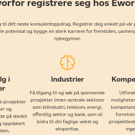
orfor registrere seg hos Ewo
ng til ditt neste konsulentoppdrag. Registrer deg enkelt på vår 
lle potensial og bygge en sterk karriere for fremtiden, uavheng
nybegynner.
lg i
Industrier
Kompe
er
Få tilgang til og søk på spennende
Utforsk
prosjekter innen sentrale sektorer
muligheter
e prosjekter
som bilindustri, telekom, energi,
kompetanse
per og
offentlig sektor og bank, som vil
forretnin
åde på stedet
bidra til din faglige vekst og
prosjektled
eg oppdatert
ekspertise.
inge
nten.