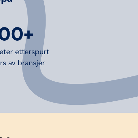
100+
eter etterspurt
rs av bransjer