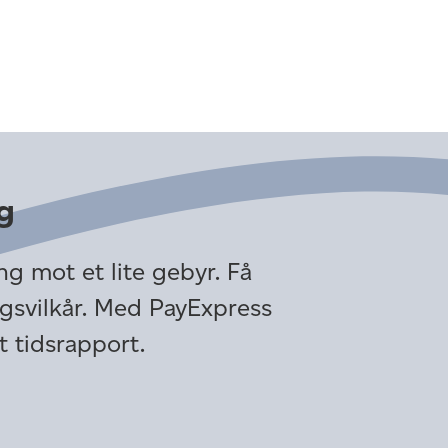
g
ing mot et lite gebyr. Få
ngsvilkår. Med PayExpress
t tidsrapport.