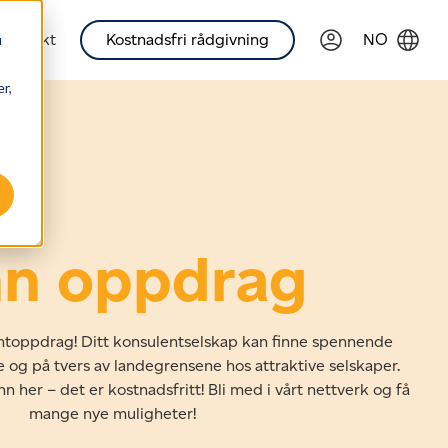
 innsikt
Kostnadsfri rådgivning
NO
u
r,
nn oppdrag
entoppdrag! Ditt konsulentselskap kan finne spennende
 og på tvers av landegrensene hos attraktive selskaper.
nn her – det er kostnadsfritt! Bli med i vårt nettverk og få
mange nye muligheter!