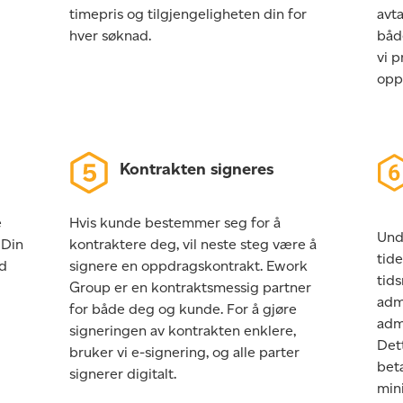
timepris og tilgjengeligheten din for
avt
hver søknad.
båd
vi p
opp
Kontrakten signeres
e
Hvis kunde bestemmer seg for å
Und
 Din
kontraktere deg, vil neste steg være å
tide
ed
signere en oppdragskontrakt. Ework
tids
Group er en kontraktsmessig partner
adm
for både deg og kunde. For å gjøre
adm
signeringen av kontrakten enklere,
Det
bruker vi e-signering, og alle parter
beta
signerer digitalt.
mini