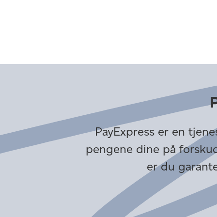
PayExpress er en tjenest
pengene dine på forskudd
er du garante