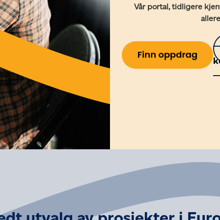
Vår portal, tidligere kje
aller
k
edt utvalg av prosjekter i Eur