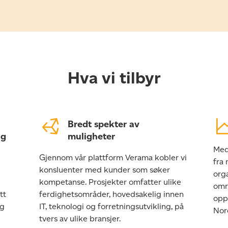
Hva vi tilbyr
Bredt spekter av
og
muligheter
Med
Gjennom vår plattform Verama kobler vi
fra
konsluenter med kunder som søker
orga
kompetanse. Prosjekter omfatter ulike
områ
tt
ferdighetsområder, hovedsakelig innen
opp
og
IT, teknologi og forretningsutvikling, på
Nor
tvers av ulike bransjer.