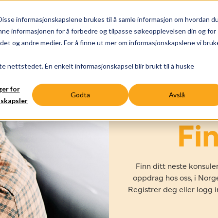
Meny
Talent solutions
Finn oppdrag
Nyheter &
Disse informasjonskapslene brukes til å samle informasjon om hvordan d
ne informasjonen for å forbedre og tilpasse søkeopplevelsen din og for
t og andre medier. For å finne ut mer om informasjonskapslene vi bruke
te nettstedet. Én enkelt informasjonskapsel blir brukt til å huske
ger for
Godta
Avslå
skapsler
Fi
Finn ditt neste konsul
oppdrag hos oss, i Norge
Registrer deg eller logg i