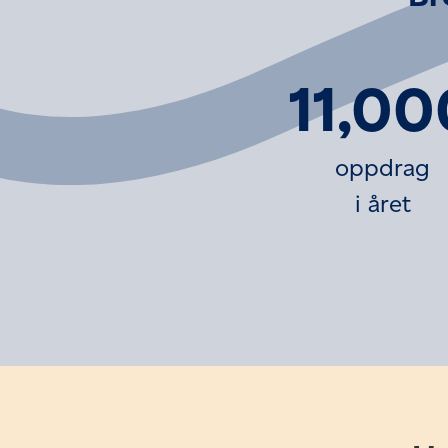
11,00
oppdrag
i året