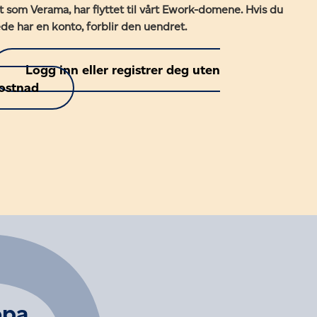
nt som Verama, har flyttet til vårt Ework-domene. Hvis du
ede har en konto, forblir den uendret.
Logg inn eller registrer deg uten
ostnad
opa