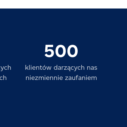
500
cych
klientów darzących nas
ach
niezmiennie zaufaniem