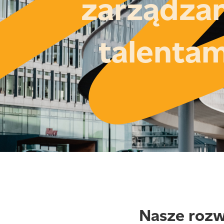
zarządzan
talentam
Nasze rozw