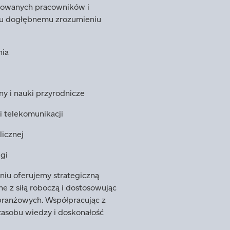
ikowanych pracowników i
emu dogłębnemu zrozumieniu
nia
y i nauki przyrodnicze
 i telekomunikacji
licznej
ugi
iu oferujemy strategiczną
 z siłą roboczą i dostosowując
branżowych. Współpracując z
asobu wiedzy i doskonałość