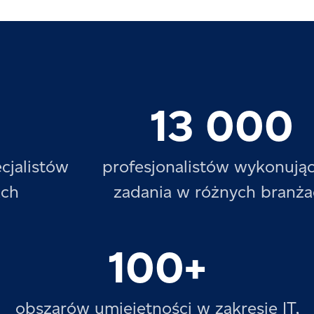
0
13 000
cjalistów
profesjonalistów wykonują
ach
zadania w różnych branż
100+
obszarów umiejętności w zakresie IT,