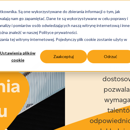
Menu
Zarządzanie talentami
Znajdź pracę
A
tkownika. Są one wykorzystywane do zbierania informacji o tym, jak
zwalają nam go zapamiętać. Dane te są wykorzystywane w celu poprawy i
nalizy i pomiarów osób odwiedzających naszą witrynę internetową i inne
żna znaleźć w naszej Polityce prywatności.
ania tej witryny internetowej. Pojedynczy plik cookie zostanie użyty w
Ustawienia plików
Zaakceptuj
Odrzuć
cookie
Ework
dostosow
nia
pozwala
wymagan
u
talent
odpowiednio