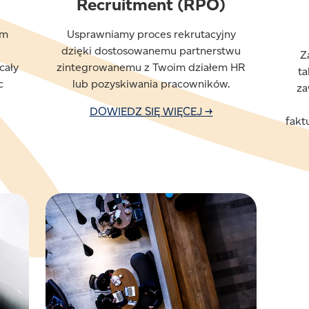
Recruitment (RPO)
om
Usprawniamy proces rekrutacyjny
dzięki dostosowanemu partnerstwu
Z
cały
zintegrowanemu z Twoim działem HR
ta
c
lub pozyskiwania pracowników.
za
DOWIEDZ SIĘ WIĘCEJ →
fakt