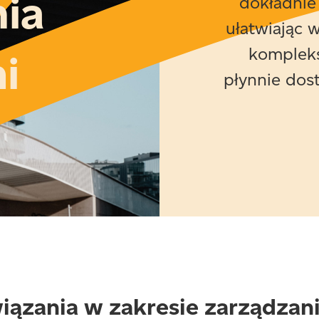
ia
dokładnie
ułatwiając w
komplek
i
płynnie dos
iązania w zakresie zarządzani