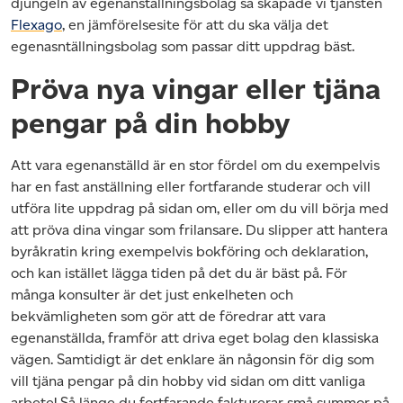
djungeln av egenanställningsbolag så skapade vi tjänsten
Flexago
, en jämförelsesite för att du ska välja det
egenasntällningsbolag som passar ditt uppdrag bäst.
Pröva nya vingar eller tjäna
pengar på din hobby
Att vara egenanställd är en stor fördel om du exempelvis
har en fast anställning eller fortfarande studerar och vill
utföra lite uppdrag på sidan om, eller om du vill börja med
att pröva dina vingar som frilansare. Du slipper att hantera
byråkratin kring exempelvis bokföring och deklaration,
och kan istället lägga tiden på det du är bäst på. För
många konsulter är det just enkelheten och
bekvämligheten som gör att de föredrar att vara
egenanställda, framför att driva eget bolag den klassiska
vägen. Samtidigt är det enklare än någonsin för dig som
vill tjäna pengar på din hobby vid sidan om ditt vanliga
arbete! Så länge du fortfarande fakturerar små summor på