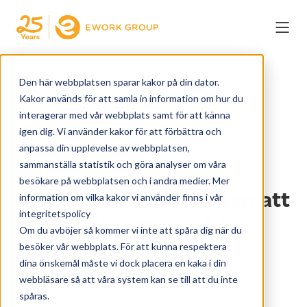
← TILLBAKA
Den här webbplatsen sparar kakor på din dator.
Kakor används för att samla in information om hur du
interagerar med vår webbplats samt för att känna
igen dig. Vi använder kakor för att förbättra och
20. JAN 2019
anpassa din upplevelse av webbplatsen,
AV FREDRIK MINDING
sammanställa statistik och göra analyser om våra
4 MIN LÄSA
besökare på webbplatsen och i andra medier. Mer
Jobba som konsult utan att
information om vilka kakor vi använder finns i vår
integritetspolicy
ha eget företag – så här
Om du avböjer så kommer vi inte att spåra dig när du
funkar det!
besöker vår webbplats. För att kunna respektera
dina önskemål måste vi dock placera en kaka i din
webbläsare så att våra system kan se till att du inte
future of work
driva eget
spåras.