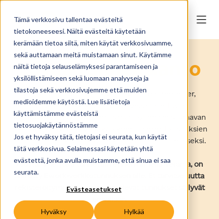
Tämä verkkosivu tallentaa evästeitä
tietokoneeseesi. Näitä evästeitä käytetään
kerämään tietoa siitä, miten käytät verkkosivuamme,
sekä auttamaan meitä muistamaan sinut. Käytämme
Löydä toimeksianto
näitä tietoja selauselämyksesi parantamiseen ja
yksilöllistämiseen sekä luomaan analyyseja ja
tilastoja sekä verkkosivujemme että muiden
Löydä seuraava toimeksiantosi! Olitpa freelancer,
medioidemme käytöstä. Lue lisätietoja
työskentelet konsulttiyrityksessä tai edustat
käyttämistämme evästeistä
kumppaniyritystä autamme sinua löytämään seuraavan
tietosuojakäytännöstämme
toimeksiantosi. Liity verkostoomme ja mahdollisuuksien
Jos et hyväksy tätä, tietojasi ei seurata, kun käytät
maailmaan! Rekisteröidy tai kirjaudu täällä – ilmaiseksi.
tätä verkkosivua. Selaimessasi käytetään yhtä
evästettä, jonka avulla muistamme, että sinua ei saa
Alustamme, joka tunnettiin ennen nimellä Verama, on
seurata.
siirretty Ework-verkkotunnuksen alle. Et tarvitse uutta
rekisteröitymistä ja voimassa olevat tunnukset säilyvät
Evästeasetukset
ennallaan.
Hyväksy
Hylkää