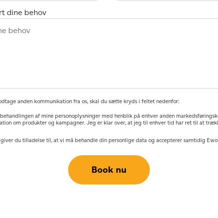
rt dine behov
odtage anden kommunikation fra os, skal du sætte kryds i feltet nedenfor:
 behandlingen af ​​mine personoplysninger med henblik på enhver anden markedsførings
mation om produkter og kampagner. Jeg er klar over, at jeg til enhver tid har ret til at tr
 giver du tilladelse til, at vi må behandle din personlige data og accepterer samtidig Ew