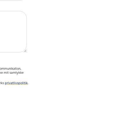
kommunikation,
ække mit samtykke
orks
privatlivspolitik
.