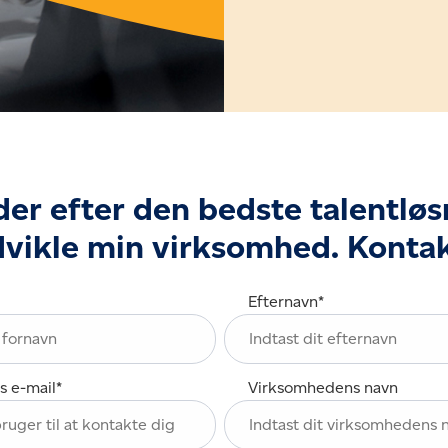
der efter den bedste talentløsn
dvikle min virksomhed. Kontak
Efternavn
*
s e-mail
*
Virksomhedens navn