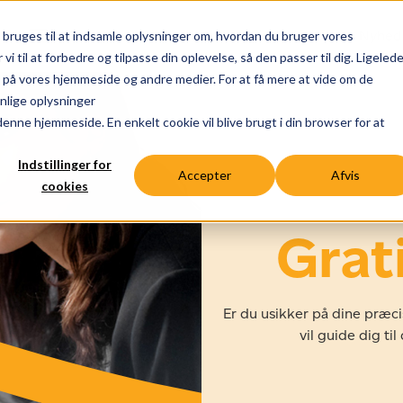
Menu
Talentløsninger
Find opgaver
Nyhede
ruges til at indsamle oplysninger om, hvordan du bruger vores
 til at forbedre og tilpasse din oplevelse, så den passer til dig. Ligeled
 på vores hjemmeside og andre medier. For at få mere at vide om de
onlige oplysninger
 denne hjemmeside. En enkelt cookie vil blive brugt i din browser for at
Indstillinger for
Accepter
Afvis
cookies
Grat
Er du usikker på dine præc
vil guide dig ti