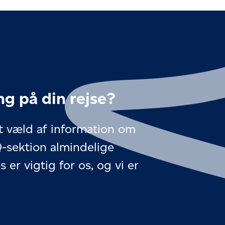
ng på din rejse?
et væld af information om
-sektion almindelige
er vigtig for os, og vi er