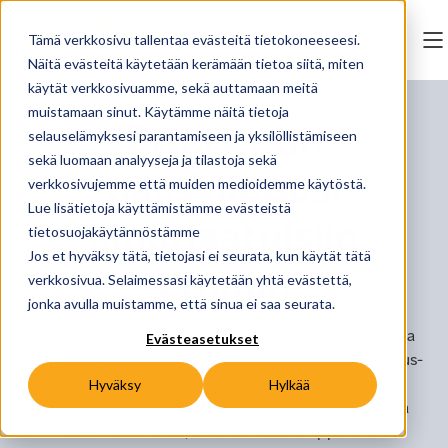
Tämä verkkosivu tallentaa evästeitä tietokoneeseesi.
Näitä evästeitä käytetään kerämään tietoa siitä, miten
käytät verkkosivuamme, sekä auttamaan meitä
muistamaan sinut. Käytämme näitä tietoja
Ework+ on
selauselämyksesi parantamiseen ja yksilöllistämiseen
sekä luomaan analyyseja ja tilastoja sekä
pääsylippusi
verkkosivujemme että muiden medioidemme käytöstä.
Lue lisätietoja käyttämistämme evästeistä
ainutlaatuisiin
tietosuojakäytännöstämme
Jos et hyväksy tätä, tietojasi ei seurata, kun käytät tätä
etuihin
verkkosivua. Selaimessasi käytetään yhtä evästettä,
jonka avulla muistamme, että sinua ei saa seurata.
Ework+:n avulla saat alennuksia liittyen muun muassa
Evästeasetukset
matkustukseen ja majoitukseen, hyvinvointiin, rahoitus-
ja vakuutusratkaisuihin. Tarjoamme ajankohtaista
Hyväksy
Hylkää
markkinatietoa esimerkiksi trendaavista rooleista ja
markkinahinnoista, sekä arvokkaita oppaita alan