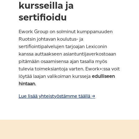
kursseilla ja
sertifioidu
Ework Group on solminut kumppanuuden
Ruotsin johtavan koulutus- ja
sertifiointipalvelujen tarjoajan Lexiconin
kanssa auttaakseen asiantuntijaverkostoaan
pitämään osaamisensa ajan tasalla myös
tulevia toimeksiantoja varten. Ework+:ssa voit
löytää laajan valikoiman kursseja
edulliseen
hintaan
.
Lue lisää yhteistyöstämme täällä →