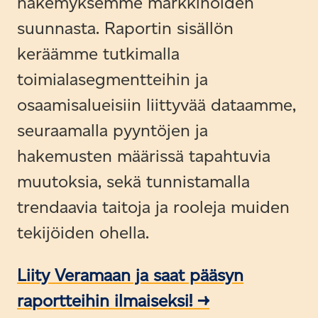
näkemyksemme markkinoiden
suunnasta. Raportin sisällön
keräämme tutkimalla
toimialasegmentteihin ja
osaamisalueisiin liittyvää dataamme,
seuraamalla pyyntöjen ja
hakemusten määrissä tapahtuvia
muutoksia, sekä tunnistamalla
trendaavia taitoja ja rooleja muiden
tekijöiden ohella.
Liity Veramaan ja saat pääsyn
raportteihin ilmaiseksi! →