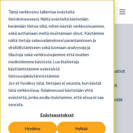
Tämä verkkosivu tallentaa evästeitä
tietokoneeseesi. Näitä evästeitä käytetään
kerämään tietoa siitä, miten käytät verkkosivuamme,
sekä auttamaan meitä muistamaan sinut. Käytämme
Talent Advisory
näitä tietoja selauselämyksesi parantamiseen ja
yksilöllistämiseen sekä luomaan analyyseja ja
Solutions
tilastoja sekä verkkosivujemme että muiden
medioidemme käytöstä. Lue lisätietoja
käyttämistämme evästeistä
Eworkin Talent Advisory -ratkaisun avulla organisaatiot
tietosuojakäytännöstämme
pystyvät tehostamaan osaamisen hallinnan
Jos et hyväksy tätä, tietojasi ei seurata, kun käytät
strategiaansa. Asiantuntemuksemme avulla voit
tätä verkkosivua. Selaimessasi käytetään yhtä
vahvistaa osaamisen hallintaasi, ja näin olet
evästettä, jonka avulla muistamme, että sinua ei saa
houkutteleva työnantaja alan huippuosaajille ja pidät
seurata.
heidät yrityksessäsi.
Evästeasetukset
Hyväksy
Hylkää