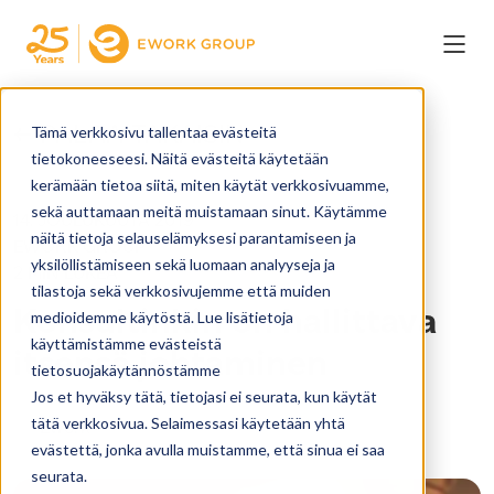
← PALAA TAKAISIN
Tämä verkkosivu tallentaa evästeitä
tietokoneeseesi. Näitä evästeitä käytetään
kerämään tietoa siitä, miten käytät verkkosivuamme,
sekä auttamaan meitä muistamaan sinut. Käytämme
14. JOULUKUUTA 2019
näitä tietoja selauselämyksesi parantamiseen ja
EWORK GROUP
yksilöllistämiseen sekä luomaan analyyseja ja
2 MIN LUKEA
tilastoja sekä verkkosivujemme että muiden
Konsultinkin on hallittava
medioidemme käytöstä. Lue lisätietoja
käyttämistämme evästeistä
itsensä johtaminen
tietosuojakäytännöstämme
Jos et hyväksy tätä, tietojasi ei seurata, kun käytät
tätä verkkosivua. Selaimessasi käytetään yhtä
Ework
evästettä, jonka avulla muistamme, että sinua ei saa
seurata.