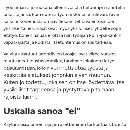
Työelämässä jo mukana olleen voi olla helpompi määritellä
omat rajansa, kuin uutena työmarkkinoille tulevan. Aivan
kaikille kokemusta omaavillekaan tehtävä ei tosin ole
yksinkertainen. Rajat ovat myös yksilölliset: yhdelle sopii
etätyö, toinen haluaa erottaa niin työajan kuin -paikankin
vapaa-ajasta ja kodista. Itsetuntemus on siis tärkeää.
Vaikka asiantuntijatehtävien työajat ovat viime vuosina
muuttuneet joustavammiksi, tarvitsee jokainen tietyn
voi irrottautua työstä ja
palautumisajan, jolloin
keskittää ajatukset johonkin aivan muuhun.
Kuten jo todettu, jokaisen on itse löydettävä itse
yksilölliset tarpeensa ja pystyttävä pitämää
n
rajoista kiinni.
Uskalla sanoa "ei"
Käytännössä omien rajojen asettaminen tarkoittaa sitä, että