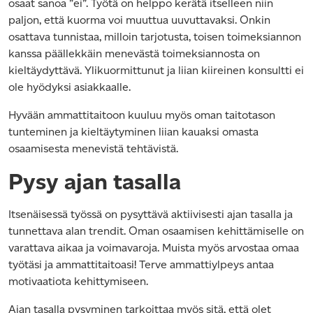
osaat sanoa ”ei”. Työtä on helppo kerätä itselleen niin
paljon, että kuorma voi muuttua uuvuttavaksi. Onkin
osattava tunnistaa, milloin tarjotusta, toisen toimeksiannon
kanssa päällekkäin menevästä toimeksiannosta on
kieltäydyttävä. Ylikuormittunut ja liian kiireinen konsultti ei
ole hyödyksi asiakkaalle.
Hyvään ammattitaitoon kuuluu myös oman taitotason
tunteminen ja kieltäytyminen liian kauaksi omasta
osaamisesta menevistä tehtävistä.
Pysy ajan tasalla
Itsenäisessä työssä on pysyttävä aktiivisesti ajan tasalla ja
tunnettava alan trendit. Oman osaamisen kehittämiselle on
varattava aikaa ja voimavaroja. Muista myös arvostaa omaa
työtäsi ja ammattitaitoasi! Terve ammattiylpeys antaa
motivaatiota kehittymiseen.
Ajan tasalla pysyminen tarkoittaa myös sitä, että olet