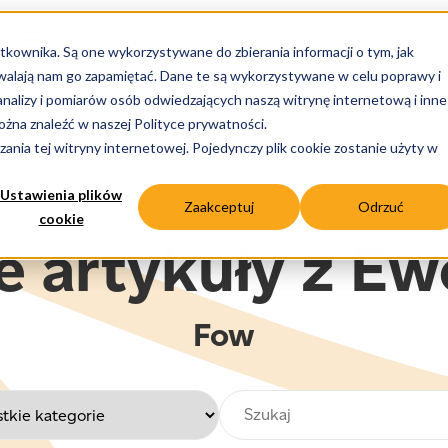
Menu
Zarządzanie talentami
Znajdź pracę
A
tkownika. Są one wykorzystywane do zbierania informacji o tym, jak
zwalają nam go zapamiętać. Dane te są wykorzystywane w celu poprawy i
nalizy i pomiarów osób odwiedzających naszą witrynę internetową i inne
żna znaleźć w naszej Polityce prywatności.
ania tej witryny internetowej. Pojedynczy plik cookie zostanie użyty w
Ustawienia plików
Zaakceptuj
Odrzuć
cookie
 artykuły z E
Fow