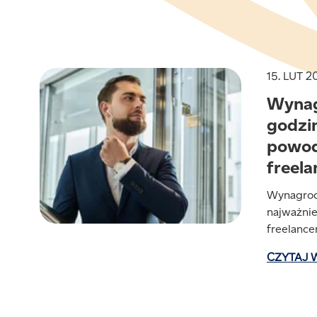
15. LUT 2
Wynag
godzin
powod
freel
Wynagrodz
najważnie
freelance
CZYTAJ 