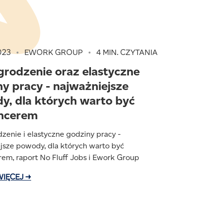
023
EWORK GROUP
4 MIN. CZYTANIA
rodzenie oraz elastyczne
y pracy - najważniejsze
y, dla których warto być
ancerem
enie i elastyczne godziny pracy -
jsze powody, dla których warto być
rem, raport No Fluff Jobs i Ework Group
WIĘCEJ →