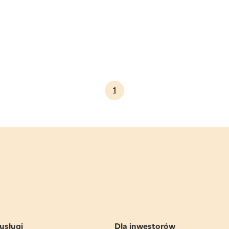
1
usługi
Dla inwestorów