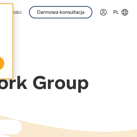
ktualności
Darmowa konsultacja
PL
work Group