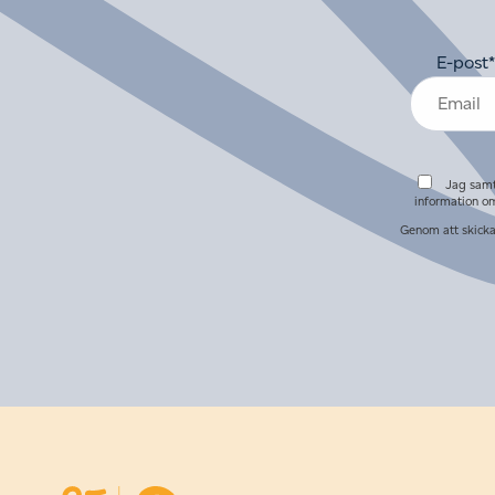
E-post
*
Jag samt
information om
Genom att skicka