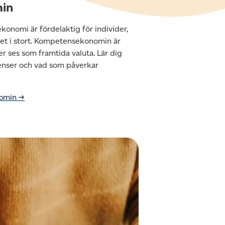
in
onomi är fördelaktig för individer,
let i stort. Kompetensekonomin är
 ses som framtida valuta. Lär dig
nser och vad som påverkar
nomin →