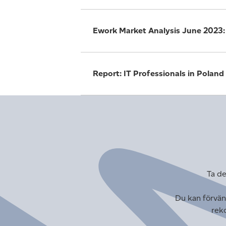
Ework Market Analysis June 2023:
Report: IT Professionals in Poland
Ta de
Du kan förvänt
reko