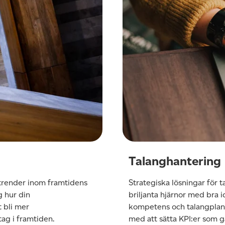
Talanghantering
 trender inom framtidens
Strategiska lösningar för 
g hur din
briljanta hjärnor med bra i
 bli mer
kompetens och talangplaner
tag i framtiden.
med att sätta KPI:er som 