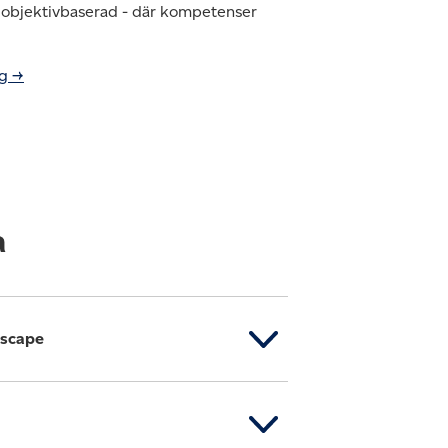
ll objektivbaserad - där kompetenser
ng →
a
dscape