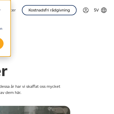
 insikter
Kostnadsfri rådgivning
SV
r
en
r
essa år har vi skaffat oss mycket
 av dem här.