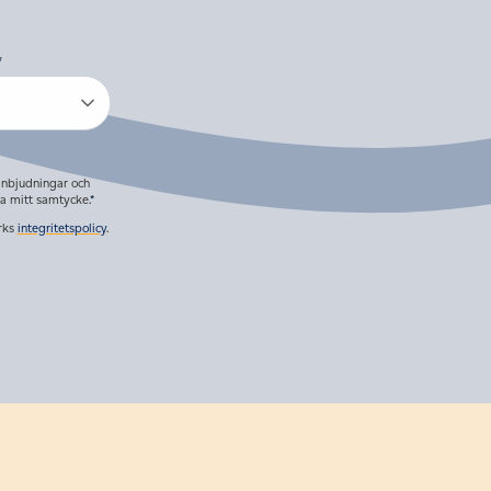
*
inbjudningar och
a mitt samtycke.
*
rks
integritetspolicy
.