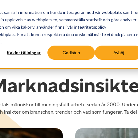
Meny
Talanglösningar
Hitta uppdrag
Nyheter &
tt samla in information om hur du interagerar med vår webbplats samt fö
 din upplevelse av webbplatsen, sammanställa statistik och göra analyser
om vilka kakor vi använder finns i vår integritetspolicy
ebbplats. För att kunna respektera dina önskemål måste vi dock placera 
.
R
Kakinställningar
Godkänn
Avböj
Marknadsinsikte
ls människor till meningsfullt arbete sedan år 2000. Under d
 insikter om branschen, trender och vad som fungerar. Ta del