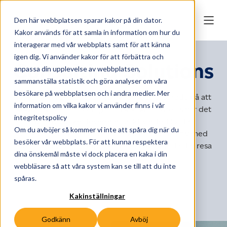
Den här webbplatsen sparar kakor på din dator.
Kakor används för att samla in information om hur du
interagerar med vår webbplats samt för att känna
igen dig. Vi använder kakor för att förbättra och
Consulting Solutions
anpassa din upplevelse av webbplatsen,
sammanställa statistik och göra analyser om våra
besökare på webbplatsen och i andra medier. Mer
Frigör kraften hos talanger. Vi är specialiserade på att
information om vilka kakor vi använder finns i vår
koppla samman företag med konsulter precis när det
integritetspolicy
behövs, vilket levererar unikt värde. Höj din
Om du avböjer så kommer vi inte att spåra dig när du
verksamhet och gör den mer kostnadseffektiv med
besöker vår webbplats. För att kunna respektera
rätt talang vid rätt tidpunkt. Låt oss påskynda din resa
dina önskemål måste vi dock placera en kaka i din
tillsammans!
webbläsare så att våra system kan se till att du inte
spåras.
Kakinställningar
Godkänn
Avböj