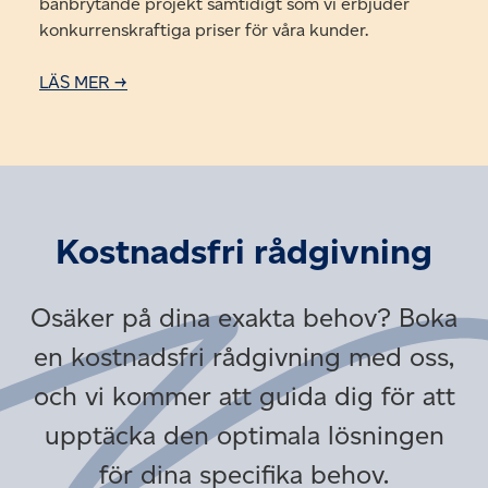
banbrytande projekt samtidigt som vi erbjuder
konkurrenskraftiga priser för våra kunder.
LÄS MER →
Kostnadsfri rådgivning
Osäker på dina exakta behov? Boka
en kostnadsfri rådgivning med oss,
och vi kommer att guida dig för att
upptäcka den optimala lösningen
för dina specifika behov.