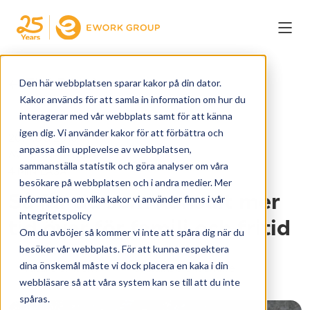
← TILLBAKA
Den här webbplatsen sparar kakor på din dator.
Kakor används för att samla in information om hur du
interagerar med vår webbplats samt för att känna
igen dig. Vi använder kakor för att förbättra och
20. AUG 2019
anpassa din upplevelse av webbplatsen,
AV JENNY MUSIAL
sammanställa statistik och göra analyser om våra
4 MIN LÄSA
besökare på webbplatsen och i andra medier. Mer
Så får du som konsult mer
information om vilka kakor vi använder finns i vår
integritetspolicy
tid över för familj och fritid
Om du avböjer så kommer vi inte att spåra dig när du
besöker vår webbplats. För att kunna respektera
dina önskemål måste vi dock placera en kaka i din
future of work
Sustainable worklife
webbläsare så att våra system kan se till att du inte
spåras.