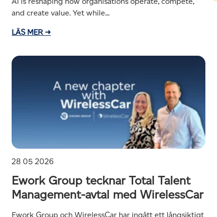
AI is reshaping how organisations operate, compete,
and create value. Yet while...
LÄS MER →
28 05 2026
Ework Group tecknar Total Talent
Management-avtal med WirelessCar
Ework Group och WirelessCar har ingått ett långsiktigt